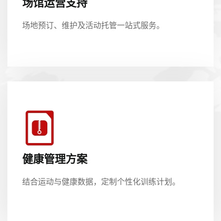
场馆运营支持
场地预订、维护及活动托管一站式服务。
健康管理方案
结合运动与健康数据，定制个性化训练计划。