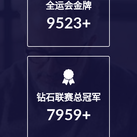
全运会金牌
+
9523
钻石联赛总冠军
+
7959