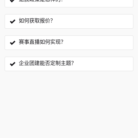
如何获取报价？
赛事直播如何实现？
企业团建能否定制主题？