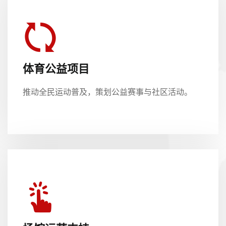
体育公益项目
推动全民运动普及，策划公益赛事与社区活动。