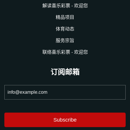
解读喜乐彩票 - 欢迎您
精品项目
体育动态
服务宗旨
联络喜乐彩票 - 欢迎您
订阅邮箱
Subscribe