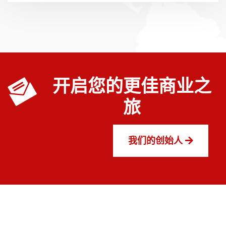
开启您的更佳商业之
旅
我们的创始人